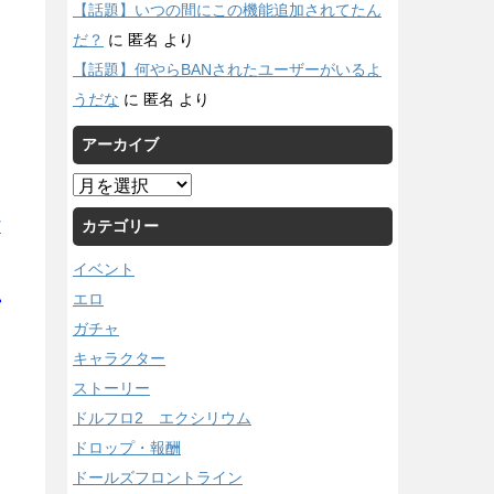
【話題】いつの間にこの機能追加されてたん
だ？
に
匿名
より
【話題】何やらBANされたユーザーがいるよ
うだな
に
匿名
より
アーカイブ
ア
ー
カテゴリー
/
カ
イ
イベント
ブ
か
エロ
ガチャ
キャラクター
ストーリー
ドルフロ2 エクシリウム
ドロップ・報酬
ドールズフロントライン