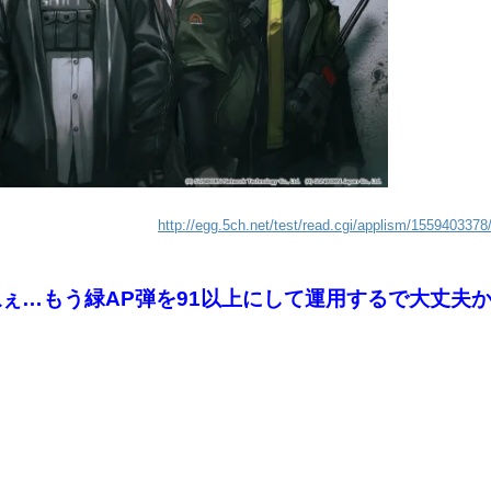
http://egg.5ch.net/test/read.cgi/applism/1559403378
ぇ…もう緑AP弾を91以上にして運用するで大丈夫