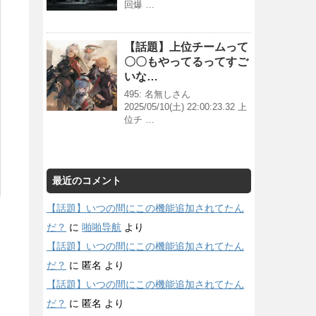
回爆 …
【話題】上位チームって
〇〇もやってるってすご
いな…
495: 名無しさん
2025/05/10(土) 22:00:23.32 上
位チ …
最近のコメント
【話題】いつの間にこの機能追加されてたん
だ？
に
啪啪导航
より
【話題】いつの間にこの機能追加されてたん
だ？
に
匿名
より
【話題】いつの間にこの機能追加されてたん
だ？
に
匿名
より