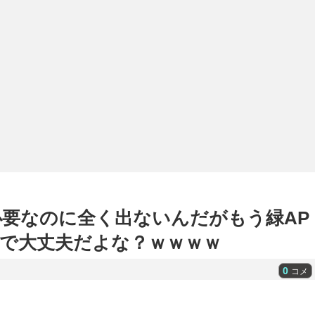
必要なのに全く出ないんだがもう緑AP
るで大丈夫だよな？ｗｗｗｗ
0
コメ