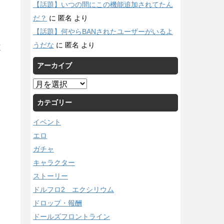
【話題】いつの間にこの機能追加されてたん
だ？
に
匿名
より
【話題】何やらBANされたユーザーがいるよ
うだな
に
匿名
より
/
アーカイブ
ア
ー
カテゴリー
カ
イ
イベント
ブ
エロ
ガチャ
キャラクター
ストーリー
ドルフロ2 エクシリウム
ドロップ・報酬
ドールズフロントライン