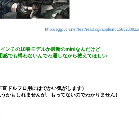
http://egg.5ch.net/test/read.cgi/applism/1563238811
7インチの18春モデルか最新のminiなんだけど
用感でも構わないんでわ運しながら教えてほしい
1
ど正直ドルフロ用にはでかい気がします）
て思うかもしれませんが、もってないのでわかりません）
9
き