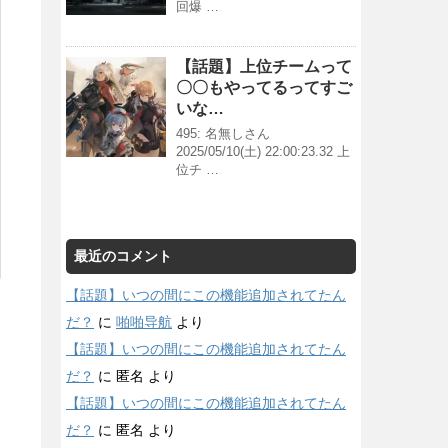
回爆 …
【話題】上位チームって
〇〇もやってるってすご
いな…
495: 名無しさん
2025/05/10(土) 22:00:23.32 上
位チ …
最近のコメント
【話題】いつの間にこの機能追加されてたん
だ？
に
啪啪导航
より
【話題】いつの間にこの機能追加されてたん
だ？
に
匿名
より
【話題】いつの間にこの機能追加されてたん
だ？
に
匿名
より