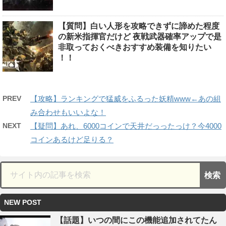
【質問】白い人形を攻略できずに諦めた程度
の新米指揮官だけど 夜戦武器確率アップで是
非取っておくべきおすすめ装備を知りたい
！！
PREV
【攻略】ランキングで猛威をふるった妖精www←あの組
み合わせもいいよな！
NEXT
【疑問】あれ、6000コインで天井だっったっけ？今4000
コインあるけど足りる？
NEW POST
【話題】いつの間にこの機能追加されてたん