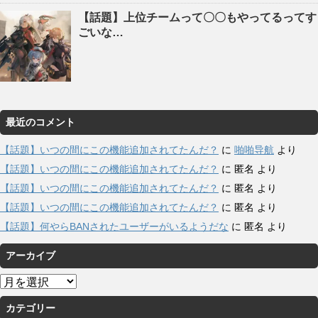
【話題】上位チームって〇〇もやってるってす
ごいな…
最近のコメント
【話題】いつの間にこの機能追加されてたんだ？
に
啪啪导航
より
【話題】いつの間にこの機能追加されてたんだ？
に
匿名
より
【話題】いつの間にこの機能追加されてたんだ？
に
匿名
より
【話題】いつの間にこの機能追加されてたんだ？
に
匿名
より
【話題】何やらBANされたユーザーがいるようだな
に
匿名
より
アーカイブ
ア
ー
カテゴリー
カ