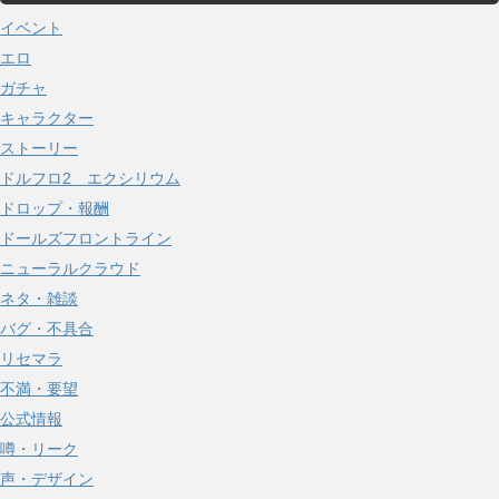
イ
イベント
ブ
エロ
ガチャ
キャラクター
ストーリー
ドルフロ2 エクシリウム
ドロップ・報酬
ドールズフロントライン
ニューラルクラウド
ネタ・雑談
バグ・不具合
リセマラ
不満・要望
公式情報
噂・リーク
声・デザイン