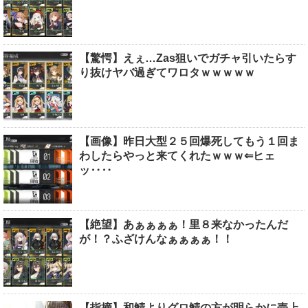
【驚愕】えぇ…Zas狙いでガチャ引いたらす
り抜けヤバ過ぎてワロタｗｗｗｗｗ
【画像】昨日大型２５回爆死してもう１回ま
わしたらやっと来てくれたｗｗｗ⇐ヒェ
ッ‥‥
【絶望】あぁぁぁぁ！里８来なかったんだ
が！？ふざけんなぁぁぁぁ！！
【指摘】和鯖よりグロ鯖の方が明らかに売上