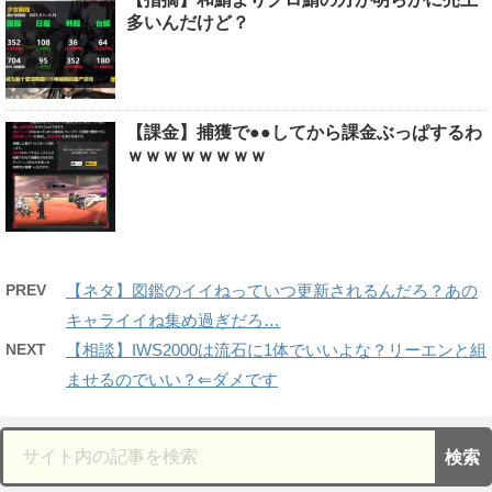
多いんだけど？
【課金】捕獲で●●してから課金ぶっぱするわ
ｗｗｗｗｗｗｗｗ
PREV
【ネタ】図鑑のイイねっていつ更新されるんだろ？あの
キャライイね集め過ぎだろ…
NEXT
【相談】IWS2000は流石に1体でいいよな？リーエンと組
ませるのでいい？⇐ダメです