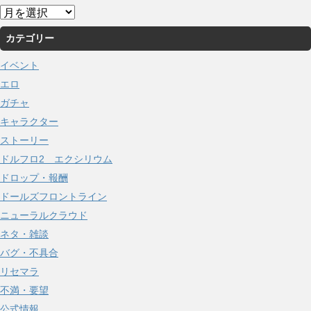
ア
ー
カテゴリー
カ
イ
イベント
ブ
エロ
ガチャ
キャラクター
ストーリー
ドルフロ2 エクシリウム
ドロップ・報酬
ドールズフロントライン
ニューラルクラウド
ネタ・雑談
バグ・不具合
リセマラ
不満・要望
公式情報