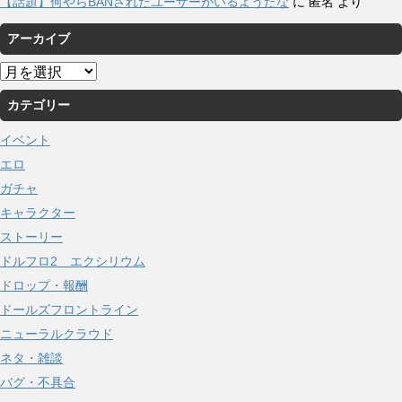
【話題】何やらBANされたユーザーがいるようだな
に
匿名
より
アーカイブ
ア
ー
カテゴリー
カ
イ
イベント
ブ
エロ
ガチャ
キャラクター
ストーリー
ドルフロ2 エクシリウム
ドロップ・報酬
ドールズフロントライン
ニューラルクラウド
ネタ・雑談
バグ・不具合