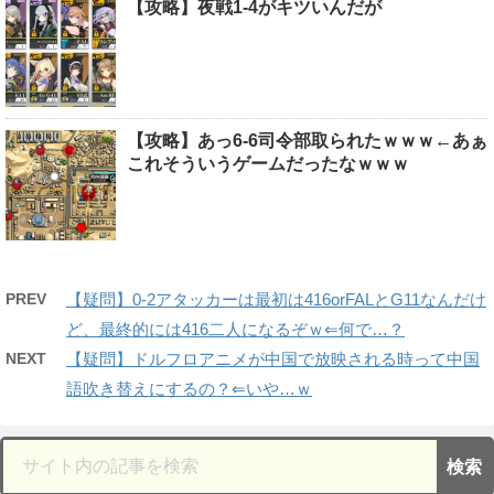
【攻略】夜戦1-4がキツいんだが
【攻略】あっ6-6司令部取られたｗｗｗ←あぁ
これそういうゲームだったなｗｗｗ
PREV
【疑問】0-2アタッカーは最初は416orFALとG11なんだけ
ど、最終的には416二人になるぞｗ⇐何で…？
NEXT
【疑問】ドルフロアニメが中国で放映される時って中国
語吹き替えにするの？⇐いや…ｗ