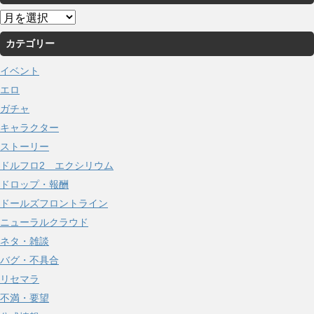
ア
ー
カテゴリー
カ
イ
イベント
ブ
エロ
ガチャ
キャラクター
ストーリー
ドルフロ2 エクシリウム
ドロップ・報酬
ドールズフロントライン
ニューラルクラウド
ネタ・雑談
バグ・不具合
リセマラ
不満・要望