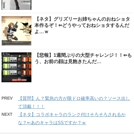
【ネタ】グリズリーお姉ちゃんのおねショタ
本作るぞ！⇐どうやっておねショタするんだ
よ…ｗ
【悲報】1週間ぶりの大型チャレンジ！！⇐も
う、お前の顔は見飽きたんだ…
PREV
【質問】ん？緊急の方が限ドロ確率高いの？ソース出し
て頂戴！！！
NEXT
【ネタ】コラボキャラのランク付けそろそろされるか
な？⇐あのキャラはSSですか？ｗ