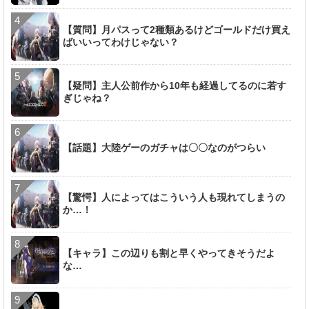
【質問】月パスって2種類あるけどゴールドだけ買え
ばいいってわけじゃない？
【疑問】主人公前作から10年も経過してるのに若す
ぎじゃね？
【話題】大陸ゲーのガチャは〇〇なのがつらい
【驚愕】人によってはこういう人も現れてしまうの
か…！
【キャラ】この辺りも割と早くやってきそうだよ
な…