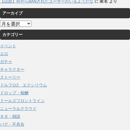
【話題】何やらBANされたユーザーがいるようだな
に
匿名
より
アーカイブ
ア
ー
カテゴリー
カ
イ
イベント
ブ
エロ
ガチャ
キャラクター
ストーリー
ドルフロ2 エクシリウム
ドロップ・報酬
ドールズフロントライン
ニューラルクラウド
ネタ・雑談
バグ・不具合