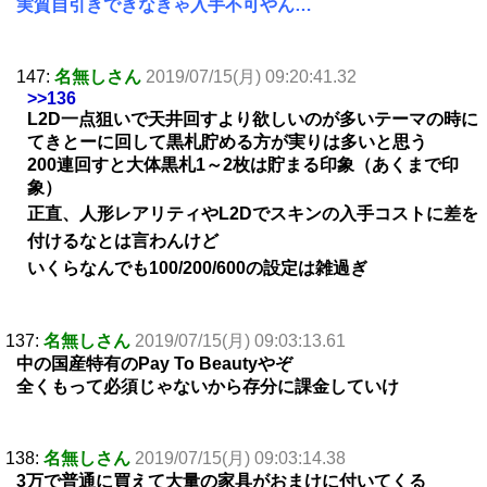
実質自引きできなきゃ入手不可やん…
147:
名無しさん
2019/07/15(月) 09:20:41.32
>>136
L2D一点狙いで天井回すより欲しいのが多いテーマの時に
てきとーに回して黒札貯める方が実りは多いと思う
200連回すと大体黒札1～2枚は貯まる印象（あくまで印
象）
正直、人形レアリティやL2Dでスキンの入手コストに差を
付けるなとは言わんけど
いくらなんでも100/200/600の設定は雑過ぎ
137:
名無しさん
2019/07/15(月) 09:03:13.61
中の国産特有のPay To Beautyやぞ
全くもって必須じゃないから存分に課金していけ
138:
名無しさん
2019/07/15(月) 09:03:14.38
3万で普通に買えて大量の家具がおまけに付いてくる