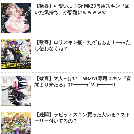
【歓喜】可愛い…！Gr Mk23専用スキン『届
いた気持ち』が話題にｗｗｗｗｗ
【歓喜】ロリスキン揃ったぞぉぉぉ！⇐●●だ
し使わなくね？
【歓喜】大人っぽい！M82A1専用スキン『宵
闇より来たる』ｷﾀ━━━(ﾟ∀ﾟ)━━━!!
【疑問】ラビットスキン買った人いる？スト
ーリー付いてるの？