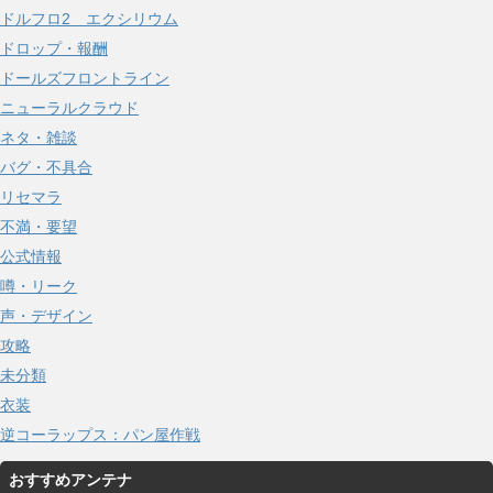
ドルフロ2 エクシリウム
ドロップ・報酬
ドールズフロントライン
ニューラルクラウド
ネタ・雑談
バグ・不具合
リセマラ
不満・要望
公式情報
噂・リーク
声・デザイン
攻略
未分類
衣装
逆コーラップス：パン屋作戦
おすすめアンテナ