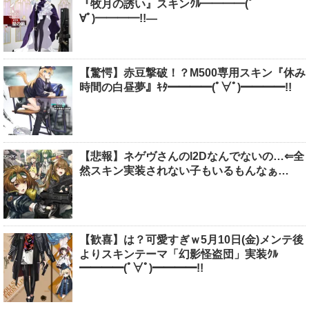
『牧月の誘い』スキンｸﾙ━━━━(ﾟ
∀ﾟ)━━━━!!―
【驚愕】赤豆撃破！？M500専用スキン『休み
時間の白昼夢』ｷﾀ━━━━(ﾟ∀ﾟ)━━━━!!
【悲報】ネゲヴさんのl2Dなんでないの…⇐全
然スキン実装されない子もいるもんなぁ…
【歓喜】は？可愛すぎｗ5月10日(金)メンテ後
よりスキンテーマ「幻影怪盗団」実装ｸﾙ
━━━━(ﾟ∀ﾟ)━━━━!!