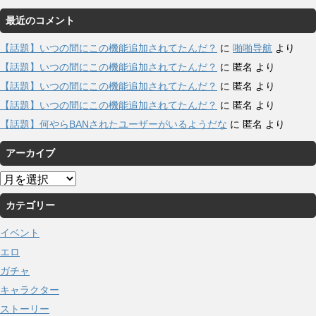
最近のコメント
【話題】いつの間にこの機能追加されてたんだ？
に
啪啪导航
より
【話題】いつの間にこの機能追加されてたんだ？
に
匿名
より
【話題】いつの間にこの機能追加されてたんだ？
に
匿名
より
【話題】いつの間にこの機能追加されてたんだ？
に
匿名
より
【話題】何やらBANされたユーザーがいるようだな
に
匿名
より
アーカイブ
ア
ー
カテゴリー
カ
イ
イベント
ブ
エロ
ガチャ
キャラクター
ストーリー