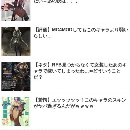
たい←あの銃は、、、
【評価】MG4MODしてもこのキャラより弱い
らしい…
【ネタ】RFB見つからなくて女装したあのキ
ャラで抜いてしまったわ…⇐どういうこと
だ？
【驚愕】エッッッッッ！このキャラのスキン
がヤバ過ぎるんだがｗｗｗｗ