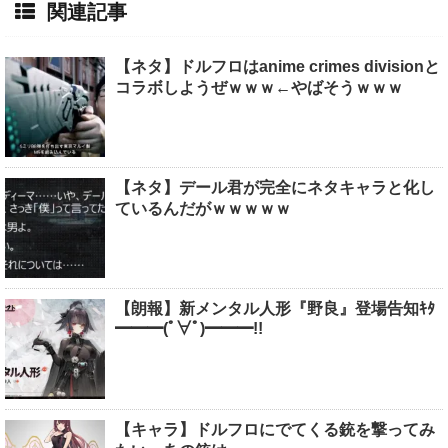
関連記事
【ネタ】ドルフロはanime crimes divisionと
コラボしようぜｗｗｗ←やばそうｗｗｗ
【ネタ】デール君が完全にネタキャラと化し
ているんだがｗｗｗｗｗ
【朗報】新メンタル人形『野良』登場告知ｷﾀ
━━━(ﾟ∀ﾟ)━━━!!
【キャラ】ドルフロにでてくる銃を撃ってみ