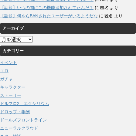
【話題】いつの間にこの機能追加されてたんだ？
に
匿名
より
【話題】何やらBANされたユーザーがいるようだな
に
匿名
より
アーカイブ
ア
ー
カテゴリー
カ
イ
イベント
ブ
エロ
ガチャ
キャラクター
ストーリー
ドルフロ2 エクシリウム
ドロップ・報酬
ドールズフロントライン
ニューラルクラウド