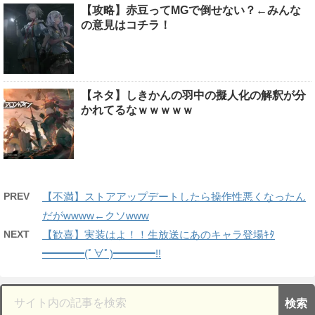
【攻略】赤豆ってMGで倒せない？←みんな
の意見はコチラ！
【ネタ】しきかんの羽中の擬人化の解釈が分
かれてるなｗｗｗｗｗ
PREV
【不満】ストアアップデートしたら操作性悪くなったん
だがwwww←クソwww
NEXT
【歓喜】実装はよ！！生放送にあのキャラ登場ｷﾀ
━━━━(ﾟ∀ﾟ)━━━━!!