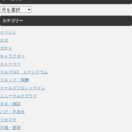
ア
ー
カテゴリー
カ
イ
イベント
ブ
エロ
ガチャ
キャラクター
ストーリー
ドルフロ2 エクシリウム
ドロップ・報酬
ドールズフロントライン
ニューラルクラウド
ネタ・雑談
バグ・不具合
リセマラ
不満・要望