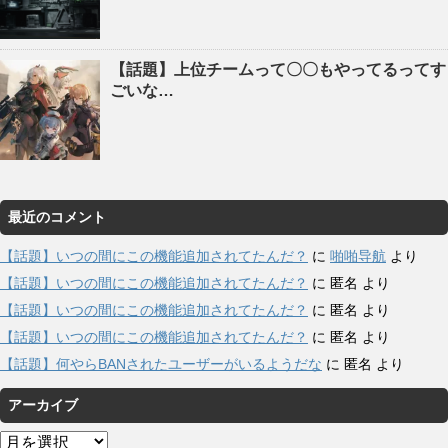
【話題】上位チームって〇〇もやってるってす
ごいな…
最近のコメント
【話題】いつの間にこの機能追加されてたんだ？
に
啪啪导航
より
【話題】いつの間にこの機能追加されてたんだ？
に
匿名
より
【話題】いつの間にこの機能追加されてたんだ？
に
匿名
より
【話題】いつの間にこの機能追加されてたんだ？
に
匿名
より
【話題】何やらBANされたユーザーがいるようだな
に
匿名
より
アーカイブ
ア