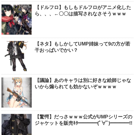
【ドルフロ】もしもドルフロがアニメ化した
ら、、、←〇〇は描写されなさそうｗｗｗ
【ネタ】もしかしてUMP姉妹って9の方が若
干おっぱいでかい？
【議論】あのキャラは別に好きな絵師じゃな
いから煽られても効かないぞｗｗｗｗ
【驚愕】だっさｗｗｗ公式がUMPシリーズの
ジャケットを販売ｷﾀ━━━━(ﾟ∀ﾟ)━━━━!!