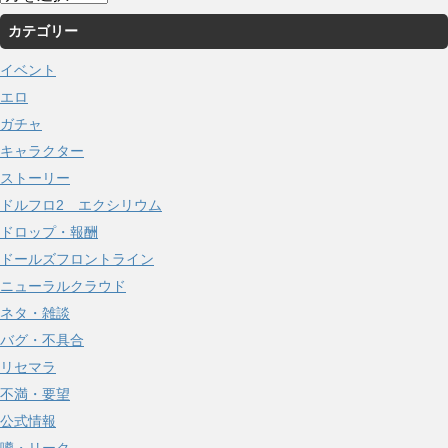
ー
カテゴリー
カ
イ
イベント
ブ
エロ
ガチャ
キャラクター
ストーリー
ドルフロ2 エクシリウム
ドロップ・報酬
ドールズフロントライン
ニューラルクラウド
ネタ・雑談
バグ・不具合
リセマラ
不満・要望
公式情報