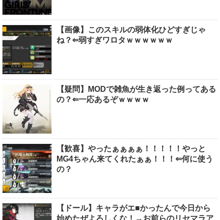
【画像】このスキルの弱体化ひどすぎじゃ
ね？⇐弱すぎワロタｗｗｗｗｗｗ
【疑問】MODで雑魚が生き返った例ってある
の？⇐一応あるぞｗｗｗｗ
【歓喜】やったぁぁぁぁ！！！！！やっと
MG4ちゃん来てくれたぁぁ！！！⇐何に使う
の？
【ドール】キャラがエ■かったんで今日から
始めたぜよろしくな！→お前らのリセマラア