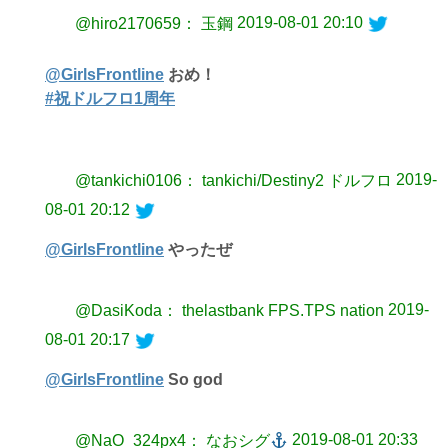
2019-08-01 20:10
@hiro2170659： 玉鋼
@GirlsFrontline
おめ！
#祝ドルフロ1周年
2019-
@tankichi0106： tankichi/Destiny2 ドルフロ
08-01 20:12
@GirlsFrontline
やったぜ
2019-
@DasiKoda： thelastbank FPS.TPS nation
08-01 20:17
@GirlsFrontline
So god
2019-08-01 20:33
@NaO_324px4： なおシグ