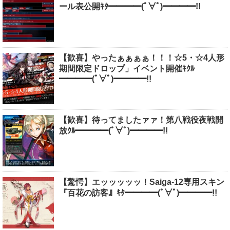
ール表公開ｷﾀ━━━━(ﾟ∀ﾟ)━━━━!!
【歓喜】やったぁぁぁぁ！！！☆5・☆4人形
期間限定ドロップ」イベント開催ｷｸﾙ
━━━━(ﾟ∀ﾟ)━━━━!!
【歓喜】待ってましたァァ！第八戦役夜戦開
放ｸﾙ━━━━(ﾟ∀ﾟ)━━━━!!
【驚愕】エッッッッッ！Saiga-12専用スキン
『百花の訪客』ｷﾀ━━━━(ﾟ∀ﾟ)━━━━!!