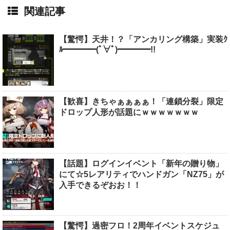
関連記事
【驚愕】天井！？「アンカリング構築」実装ｸ
ﾙ━━━━(ﾟ∀ﾟ)━━━━!!
【歓喜】きちゃぁぁぁぁ！「連鎖分裂」限定
ドロップ人形が話題にｗｗｗｗｗｗｗ
【話題】ログインイベント「新年の贈り物」
にて☆5レアリティでハンドガン「NZ75」が
入手できるぞおお！！
【驚愕】過密フロ！2周年イベントスケジュ