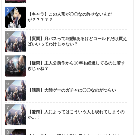
【キャラ】この人形が〇〇なの許せないんだ
が？？？？？
【質問】月パスって2種類あるけどゴールドだけ買え
ばいいってわけじゃない？
【疑問】主人公前作から10年も経過してるのに若す
ぎじゃね？
【話題】大陸ゲーのガチャは〇〇なのがつらい
【驚愕】人によってはこういう人も現れてしまうの
か…！