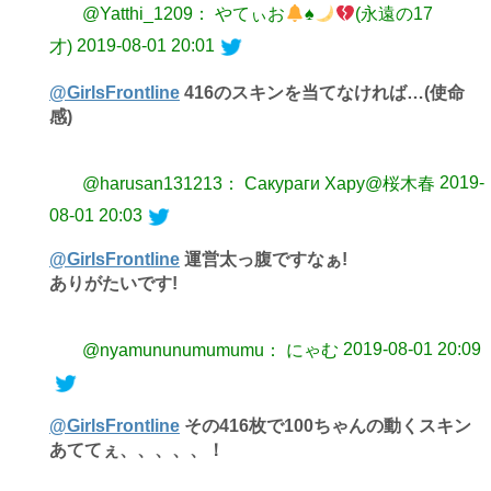
@Yatthi_1209： やてぃお
♠️
(永遠の17
2019-08-01 20:01
才)
@GirlsFrontline
416のスキンを当てなければ…(使命
感)
2019-
@harusan131213： Сакураги Хару@桜木春
08-01 20:03
@GirlsFrontline
運営太っ腹ですなぁ!
ありがたいです!
2019-08-01 20:09
@nyamununumumumu： にゃむ
@GirlsFrontline
その416枚で100ちゃんの動くスキン
あててぇ、、、、、！