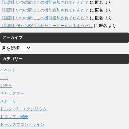
【話題】いつの間にこの機能追加されてたんだ？
に
匿名
より
【話題】いつの間にこの機能追加されてたんだ？
に
匿名
より
【話題】いつの間にこの機能追加されてたんだ？
に
匿名
より
【話題】何やらBANされたユーザーがいるようだな
に
匿名
より
アーカイブ
ア
ー
カテゴリー
カ
イ
イベント
ブ
エロ
ガチャ
キャラクター
ストーリー
ドルフロ2 エクシリウム
ドロップ・報酬
ドールズフロントライン