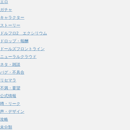
エロ
ガチャ
キャラクター
ストーリー
ドルフロ2 エクシリウム
ドロップ・報酬
ドールズフロントライン
ニューラルクラウド
ネタ・雑談
バグ・不具合
リセマラ
不満・要望
公式情報
噂・リーク
声・デザイン
攻略
未分類