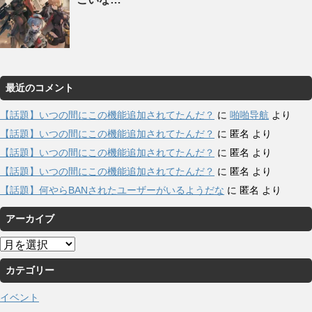
最近のコメント
【話題】いつの間にこの機能追加されてたんだ？
に
啪啪导航
より
【話題】いつの間にこの機能追加されてたんだ？
に
匿名
より
【話題】いつの間にこの機能追加されてたんだ？
に
匿名
より
【話題】いつの間にこの機能追加されてたんだ？
に
匿名
より
【話題】何やらBANされたユーザーがいるようだな
に
匿名
より
アーカイブ
ア
ー
カテゴリー
カ
イ
イベント
ブ