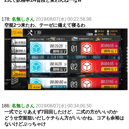
2式で妖精率1/4普段と変わんねーなw
178:
名無しさん
2019/08/07(水) 00:22:56.98
空挺2つ来たわ、テーゼに備えて寝るわ
186:
名無しさん
2019/08/07(水) 00:34:00.50
一式でとりあえず7回回したけど、二式の方がいいのか
どうせ空挺狙いだしケチらん方がいいかね、コアも余裕は
ないけどぶっちゃけ