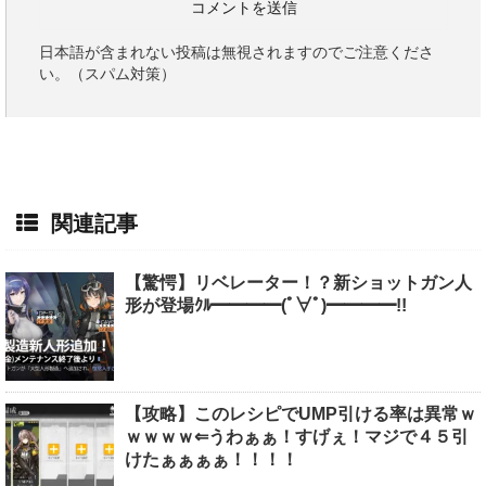
日本語が含まれない投稿は無視されますのでご注意くださ
い。（スパム対策）
関連記事
【驚愕】リベレーター！？新ショットガン人
形が登場ｸﾙ━━━━(ﾟ∀ﾟ)━━━━!!
【攻略】このレシピでUMP引ける率は異常ｗ
ｗｗｗｗ⇐うわぁぁ！すげぇ！マジで４５引
けたぁぁぁぁ！！！！