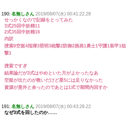
190:
名無しさん
2019/08/07(水) 00:41:22.28
せっかくなので記録をとってみた
3式25回中妖精11
2式35回中妖精16
内訳
捜索8空挺4指揮3照明3砲撃2防御2挑発1勇士1守護1装甲1狙
撃1
捜索ですぎ
結果論だが3式はやめといた方がよかったなあ
空挺が出たのが救いだけど星5には足りなかった
資源が意外と余ったのであとは1式で期間内回すか
191:
名無しさん
2019/08/07(水) 00:43:28.22
なぜ3式を回したのか……