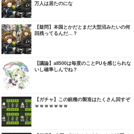
万人は居たのにな
【疑問】本国とかだとまだ大型沼みたいの何
回残ってるんだ…？
【議論】all500は毎度のことPUを感じられな
いし確率しんでね？
【ガチャ】この銃種の製造はたくさん回すぞ
ｗｗｗｗｗｗｗ