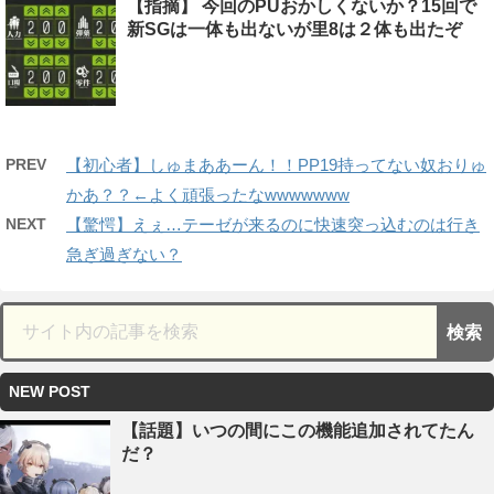
【指摘】 今回のPUおかしくないか？15回で
新SGは一体も出ないが里8は２体も出たぞ
PREV
【初心者】しゅまああーん！！PP19持ってない奴おりゅ
かあ？？←よく頑張ったなwwwwwww
NEXT
【驚愕】えぇ…テーゼが来るのに快速突っ込むのは行き
急ぎ過ぎない？
NEW POST
【話題】いつの間にこの機能追加されてたん
だ？