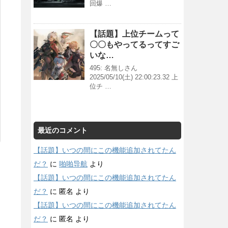
回爆 …
【話題】上位チームって
〇〇もやってるってすご
いな…
495: 名無しさん
2025/05/10(土) 22:00:23.32 上
位チ …
最近のコメント
【話題】いつの間にこの機能追加されてたん
だ？
に
啪啪导航
より
【話題】いつの間にこの機能追加されてたん
だ？
に
匿名
より
【話題】いつの間にこの機能追加されてたん
だ？
に
匿名
より