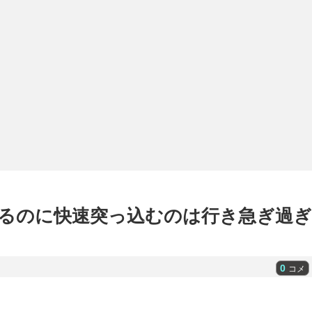
るのに快速突っ込むのは行き急ぎ過ぎ
0
コメ