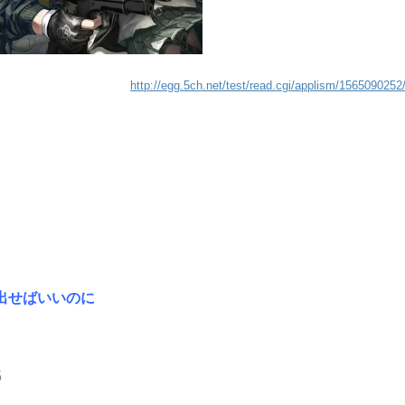
http://egg.5ch.net/test/read.cgi/applism/1565090252
出せばいいのに
5