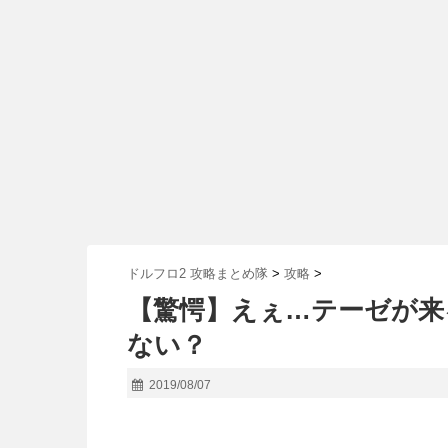
ドルフロ2 攻略まとめ隊
>
攻略
>
【驚愕】えぇ…テーゼが来
ない？
2019/08/07