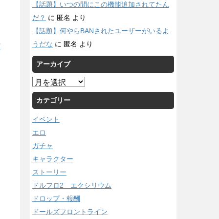
【話題】いつの間にこの機能追加されてたん
だ？
に
匿名
より
【話題】何やらBANされたユーザーがいるよ
うだな
に
匿名
より
/
アーカイブ
ア
ー
カテゴリー
カ
イ
イベント
ブ
エロ
ガチャ
キャラクター
ストーリー
ドルフロ2 エクシリウム
ドロップ・報酬
ドールズフロントライン