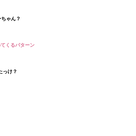
ーちゃん？
めてくるパターン
たっけ？