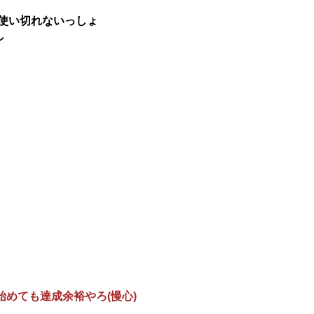
使い切れないっしょ
し
めても達成余裕やろ(慢心)