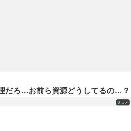
無理だろ…お前ら資源どうしてるの…？
0
コメ