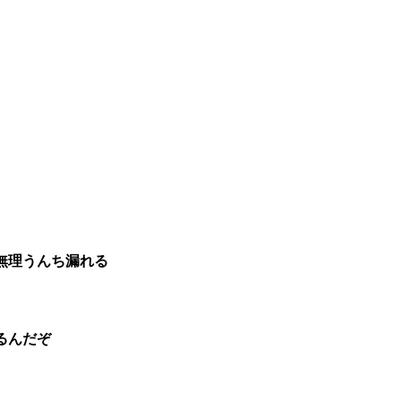
無理うんち漏れる
るんだぞ