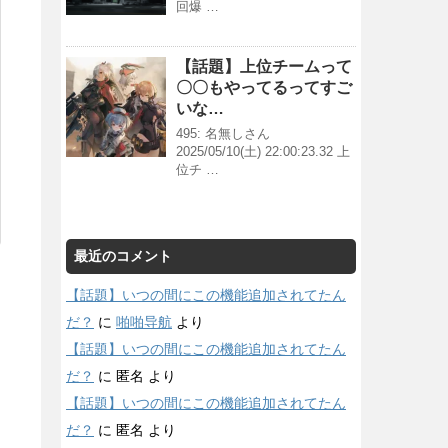
回爆 …
【話題】上位チームって
〇〇もやってるってすご
いな…
495: 名無しさん
2025/05/10(土) 22:00:23.32 上
位チ …
最近のコメント
【話題】いつの間にこの機能追加されてたん
だ？
に
啪啪导航
より
【話題】いつの間にこの機能追加されてたん
だ？
に
匿名
より
【話題】いつの間にこの機能追加されてたん
だ？
に
匿名
より