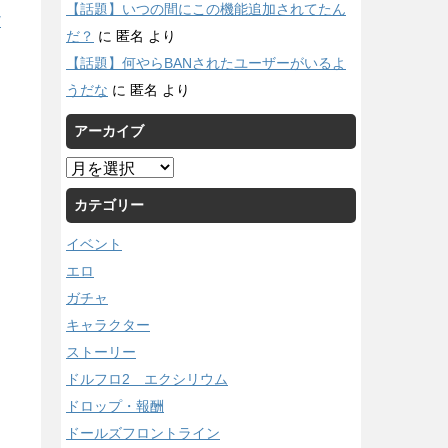
【話題】いつの間にこの機能追加されてたん
/
だ？
に
匿名
より
【話題】何やらBANされたユーザーがいるよ
うだな
に
匿名
より
アーカイブ
ア
ー
カテゴリー
カ
イ
イベント
ブ
エロ
ガチャ
キャラクター
ストーリー
ドルフロ2 エクシリウム
ドロップ・報酬
ドールズフロントライン