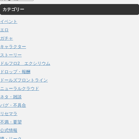
ー
カテゴリー
カ
イ
イベント
ブ
エロ
ガチャ
キャラクター
ストーリー
ドルフロ2 エクシリウム
ドロップ・報酬
ドールズフロントライン
ニューラルクラウド
ネタ・雑談
バグ・不具合
リセマラ
不満・要望
公式情報
噂・リーク