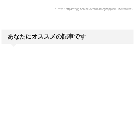
引用元：https://egg.5ch.net/test/read.cgi/applism/1589781961/
あなたにオススメの記事です