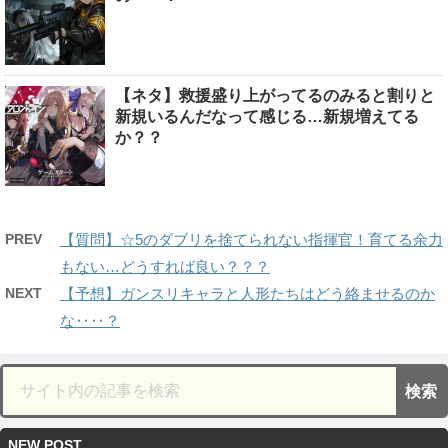
【ネタ】救援盛り上がってるのみると割りと
新規いるんだなって感じる…新規増えてる
か？？
PREV
【質問】☆5のダブリを捨てられない指揮官！育てる余力
もない…どうすれば良い？？？
NEXT
【予想】ガンスリキャラと人形たちはどう絡ませるのか
な‥‥？
NEW POST