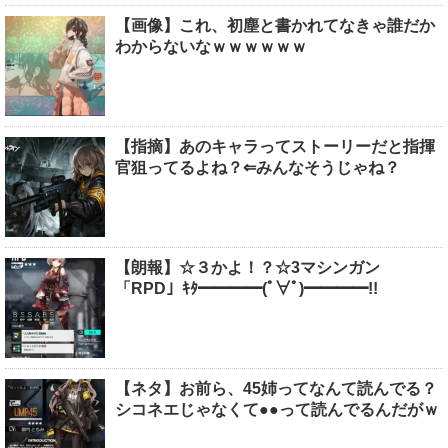
【画像】これ、初塵と書かれてなきゃ誰だか
わからないなｗｗｗｗｗｗ
【指摘】あのキャラってストーリーだと指揮
官狙ってるよね？⇐みんなそうじゃね？
【朗報】☆３かよ！？☆3マシンガン
「RPD」ｷﾀ━━━━(ﾟ∀ﾟ)━━━━!!
【ネタ】お前ら、45姉ってなんて読んでる？
シコネエじゃなくて●●って読んでるんだがｗ