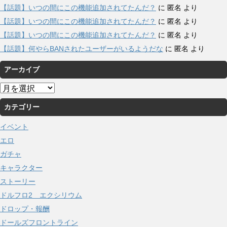
【話題】いつの間にこの機能追加されてたんだ？
に
匿名
より
【話題】いつの間にこの機能追加されてたんだ？
に
匿名
より
【話題】いつの間にこの機能追加されてたんだ？
に
匿名
より
【話題】何やらBANされたユーザーがいるようだな
に
匿名
より
アーカイブ
ア
ー
カテゴリー
カ
イ
イベント
ブ
エロ
ガチャ
キャラクター
ストーリー
ドルフロ2 エクシリウム
ドロップ・報酬
ドールズフロントライン