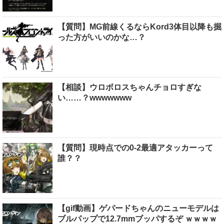
【質問】MG前線くるならKord3体目以降も掘
った方がいいのかな…？
【相談】ウロボロスちゃんチョロすぎな
い……？wwwwwww
【質問】現時点での0-2最適アタッカーって
誰？？
【gif動画】ゲパードちゃんのニューモデルは
ブルパップで12.7mmブッパするぞ ｗｗｗｗ