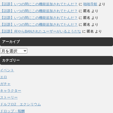
【話題】いつの間にこの機能追加されてたんだ？
に
啪啪导航
より
【話題】いつの間にこの機能追加されてたんだ？
に
匿名
より
【話題】いつの間にこの機能追加されてたんだ？
に
匿名
より
【話題】いつの間にこの機能追加されてたんだ？
に
匿名
より
【話題】何やらBANされたユーザーがいるようだな
に
匿名
より
アーカイブ
ア
ー
カテゴリー
カ
イ
イベント
ブ
エロ
ガチャ
キャラクター
ストーリー
ドルフロ2 エクシリウム
ドロップ・報酬