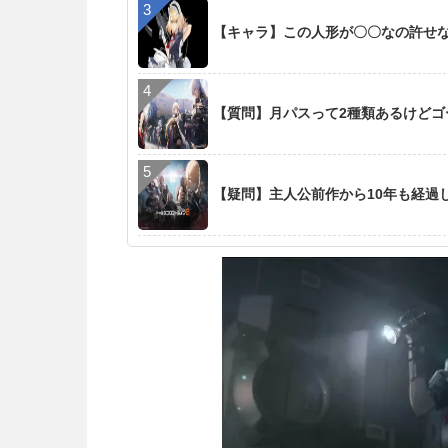
【キャラ】この人形が〇〇なの許せ
【質問】月パスって2種類あるけど
【疑問】主人公前作から10年も経過