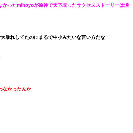
かったmihoyoが原神で天下取ったサクセスストーリーは涙
で大暴れしてたのにまるで中小みたいな言い方だな
5
わなかったんか