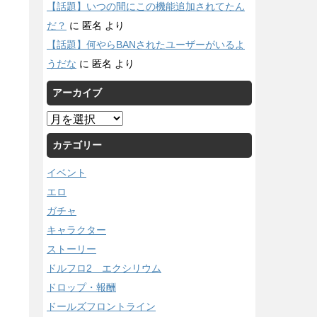
【話題】いつの間にこの機能追加されてたん
だ？
に
匿名
より
【話題】何やらBANされたユーザーがいるよ
うだな
に
匿名
より
アーカイブ
ア
ー
カテゴリー
カ
イ
イベント
ブ
エロ
ガチャ
キャラクター
ストーリー
ドルフロ2 エクシリウム
ドロップ・報酬
ドールズフロントライン