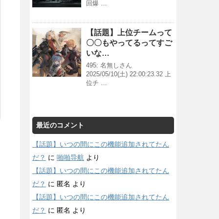
回爆 …
【話題】上位チームって
〇〇もやってるってすご
いな…
495: 名無しさん
2025/05/10(土) 22:00:23.32 上
位チ …
最近のコメント
【話題】いつの間にこの機能追加されてたん
だ？
に
啪啪导航
より
【話題】いつの間にこの機能追加されてたん
だ？
に
匿名
より
【話題】いつの間にこの機能追加されてたん
だ？
に
匿名
より