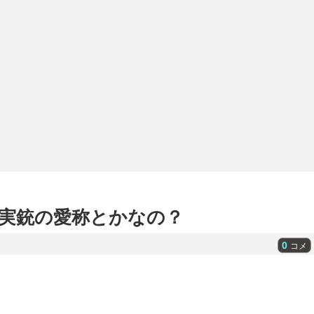
iって実銃の愛称とかなの？
0
コメ