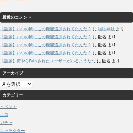
最近のコメント
【話題】いつの間にこの機能追加されてたんだ？
に
啪啪导航
より
【話題】いつの間にこの機能追加されてたんだ？
に
匿名
より
【話題】いつの間にこの機能追加されてたんだ？
に
匿名
より
【話題】いつの間にこの機能追加されてたんだ？
に
匿名
より
【話題】何やらBANされたユーザーがいるようだな
に
匿名
より
アーカイブ
ア
ー
カテゴリー
カ
イ
イベント
ブ
エロ
ガチャ
キャラクター