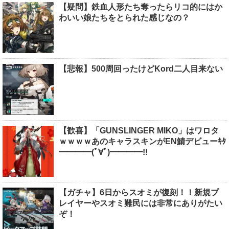
【疑問】鉄血人形たち奪ったらリコ的にはか
わいい娘たちをとられた感じなの？
【悲報】500周回ったけどKord二人目来ない
【歓喜】「GUNSLINGER MIKO」はワロタ
ｗｗｗｗあのキャラスキンがEN鯖デビューｷﾀ
━━━━(ﾟ∀ﾟ)━━━━!!
【ガチャ】6日からスオミが復刻！！新規プ
レイヤーやスオミ難民には非常にありがたい
ぞ！