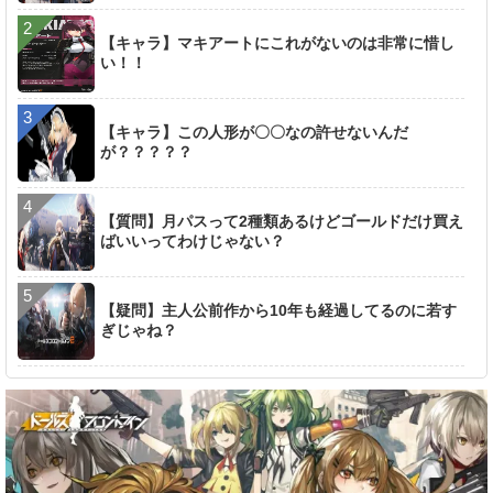
【キャラ】マキアートにこれがないのは非常に惜し
い！！
【キャラ】この人形が〇〇なの許せないんだ
が？？？？？
【質問】月パスって2種類あるけどゴールドだけ買え
ばいいってわけじゃない？
【疑問】主人公前作から10年も経過してるのに若す
ぎじゃね？