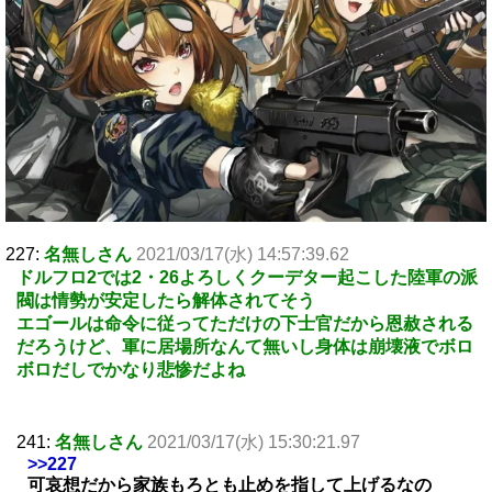
227:
名無しさん
2021/03/17(水) 14:57:39.62
ドルフロ2では2・26よろしくクーデター起こした陸軍の派
閥は情勢が安定したら解体されてそう
エゴールは命令に従ってただけの下士官だから恩赦される
だろうけど、軍に居場所なんて無いし身体は崩壊液でボロ
ボロだしでかなり悲惨だよね
241:
名無しさん
2021/03/17(水) 15:30:21.97
>>227
可哀想だから家族もろとも止めを指して上げるなの