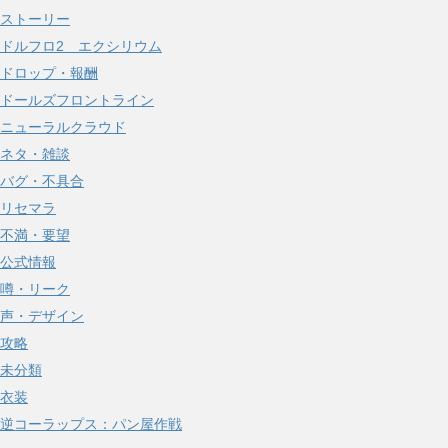
ストーリー
ドルフロ2 エクシリウム
ドロップ・報酬
ドールズフロントライン
ニューラルクラウド
ネタ・雑談
バグ・不具合
リセマラ
不満・要望
公式情報
噂・リーク
声・デザイン
攻略
未分類
衣装
逆コーラップス：パン屋作戦