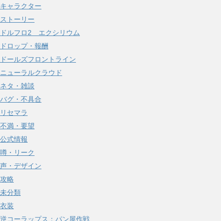
キャラクター
ストーリー
ドルフロ2 エクシリウム
ドロップ・報酬
ドールズフロントライン
ニューラルクラウド
ネタ・雑談
バグ・不具合
リセマラ
不満・要望
公式情報
噂・リーク
声・デザイン
攻略
未分類
衣装
逆コーラップス：パン屋作戦