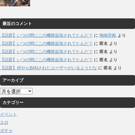
最近のコメント
【話題】いつの間にこの機能追加されてたんだ？
に
啪啪导航
より
【話題】いつの間にこの機能追加されてたんだ？
に
匿名
より
【話題】いつの間にこの機能追加されてたんだ？
に
匿名
より
【話題】いつの間にこの機能追加されてたんだ？
に
匿名
より
【話題】何やらBANされたユーザーがいるようだな
に
匿名
より
アーカイブ
ア
ー
カテゴリー
カ
イ
イベント
ブ
エロ
ガチャ