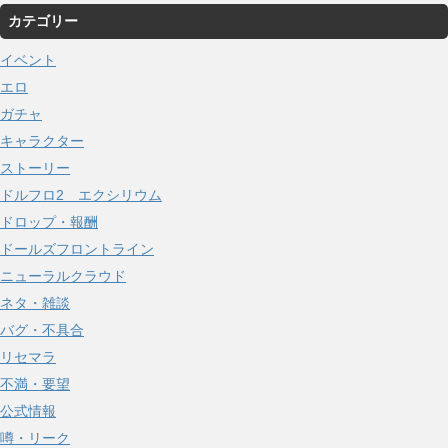
ー
カテゴリー
カ
イ
イベント
ブ
エロ
ガチャ
キャラクター
ストーリー
ドルフロ2 エクシリウム
ドロップ・報酬
ドールズフロントライン
ニューラルクラウド
ネタ・雑談
バグ・不具合
リセマラ
不満・要望
公式情報
噂・リーク