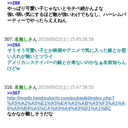
>>288
やっぱり可愛い子じゃないとモチベ続かんよな
強い弱い気にするほど敵が強いわけでもなし、ハーレムパ
ーティーでやったらええねん
307:
名無しさん
2018/09/22(土) 15:45:28.59
>>294
そうそう可愛い子とか映画やアニメで気に入った銃とか思
い入れが無いとツライ
アメリカンスナイパーの銃とか来ないのかなぁ名前知らん
けどw
316:
名無しさん
2018/09/22(土) 15:47:39.50
>>307
http://mgdb.himitsukichi.com/pukiwiki/index.php?
%A5%A2%A5%E1%A5%EA%A5%AB%A5%F3%A1%A
6%A5%B9%A5%CA%A5%A4%A5%D1%A1%BC
なかなか難しそうだな