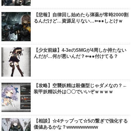
【悲報】自律回し始めたら弾薬が常時2000割
るんだけど…資源足りない…⇐●●しとけｗ
【少女前線】4-3eのSMGが4周しか持たない
んだが…何が悪いんだ？⇐●●付けてる？
【攻略】空襲妖精は殺傷型じゃダメなの？←
装甲妖精以外は〇〇でいいぞｗｗｗｗ
【相談】☆4チップって☆5の繋ぎで強化する
価値あるかな？wwwwwwwww