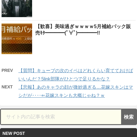
【歓喜】美味過ぎｗｗｗｗ5月補給パック販
売ｷﾀ━━━━(ﾟ∀ﾟ)━━━━!!
PREV
【質問】キューブの次のイベはどれくらい育てておけば
いいんだ？5link部隊がひとつで足りるかな？
NEXT
【悲報】あのキャラの顔が微妙過ぎる…花嫁スキンはマ
シだが‥‥⇐花嫁スキンも大概じゃね？ｗ
NEW POST