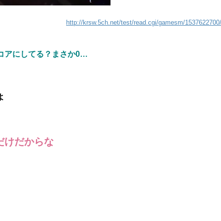
http://krsw.5ch.net/test/read.cgi/gamesm/1537622700
コアにしてる？まさか0…
よ
だけだからな