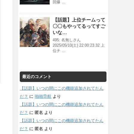
回爆 …
【話題】上位チームって
〇〇もやってるってすご
いな…
495: 名無しさん
2025/05/10(土) 22:00:23.32 上
位チ …
最近のコメント
【話題】いつの間にこの機能追加されてたん
だ？
に
啪啪导航
より
【話題】いつの間にこの機能追加されてたん
だ？
に
匿名
より
【話題】いつの間にこの機能追加されてたん
だ？
に
匿名
より