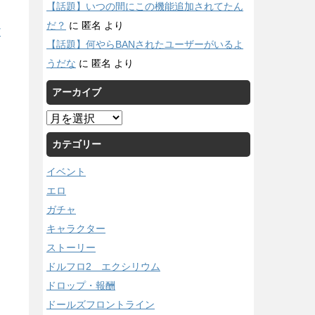
【話題】いつの間にこの機能追加されてたん
だ？
に
匿名
より
/
【話題】何やらBANされたユーザーがいるよ
うだな
に
匿名
より
アーカイブ
ア
ー
カテゴリー
カ
イ
イベント
ブ
エロ
ガチャ
キャラクター
ストーリー
ドルフロ2 エクシリウム
ドロップ・報酬
ドールズフロントライン