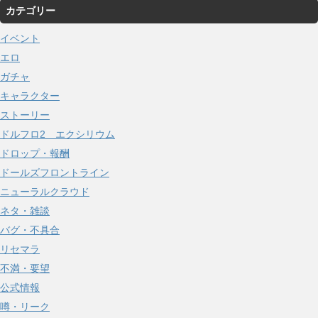
カテゴリー
カ
イ
イベント
ブ
エロ
ガチャ
キャラクター
ストーリー
ドルフロ2 エクシリウム
ドロップ・報酬
ドールズフロントライン
ニューラルクラウド
ネタ・雑談
バグ・不具合
リセマラ
不満・要望
公式情報
噂・リーク