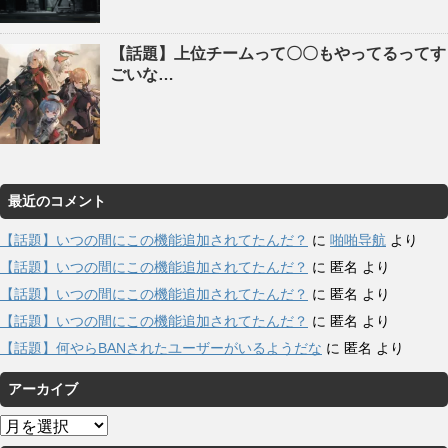
【話題】上位チームって〇〇もやってるってす
ごいな…
最近のコメント
【話題】いつの間にこの機能追加されてたんだ？
に
啪啪导航
より
【話題】いつの間にこの機能追加されてたんだ？
に
匿名
より
【話題】いつの間にこの機能追加されてたんだ？
に
匿名
より
【話題】いつの間にこの機能追加されてたんだ？
に
匿名
より
【話題】何やらBANされたユーザーがいるようだな
に
匿名
より
アーカイブ
ア
ー