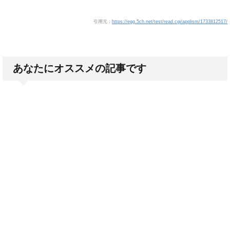
引用元：
https://egg.5ch.net/test/read.cgi/applism/1733812517/
あなたにオススメの記事です