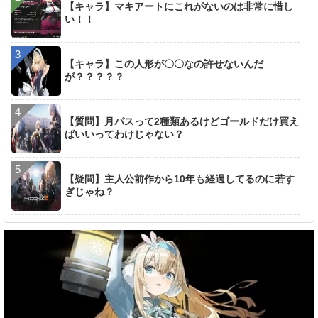
【キャラ】マキアートにこれがないのは非常に惜し
い！！
【キャラ】この人形が〇〇なの許せないんだ
が？？？？？
【質問】月パスって2種類あるけどゴールドだけ買え
ばいいってわけじゃない？
【疑問】主人公前作から10年も経過してるのに若す
ぎじゃね？