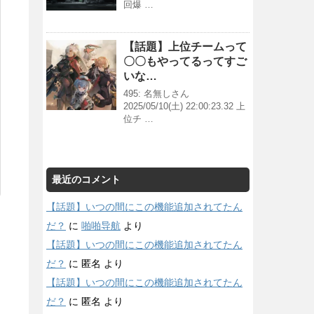
回爆 …
【話題】上位チームって
〇〇もやってるってすご
いな…
495: 名無しさん
2025/05/10(土) 22:00:23.32 上
位チ …
最近のコメント
【話題】いつの間にこの機能追加されてたん
だ？
に
啪啪导航
より
【話題】いつの間にこの機能追加されてたん
だ？
に
匿名
より
【話題】いつの間にこの機能追加されてたん
だ？
に
匿名
より