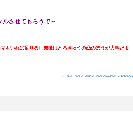
タルさせてもらうで～
凸マキいれば足りるし無微はとろきゅうの凸のほうが大事だよ
引用元：
https://egg.5ch.net/test/read.cgi/applism/1740256767