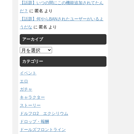
【話題】いつの間にこの機能追加されてたん
だ？
に
匿名
より
【話題】何やらBANされたユーザーがいるよ
うだな
に
匿名
より
アーカイブ
ア
ー
カテゴリー
カ
イ
イベント
ブ
エロ
ガチャ
キャラクター
ストーリー
ドルフロ2 エクシリウム
ドロップ・報酬
ドールズフロントライン