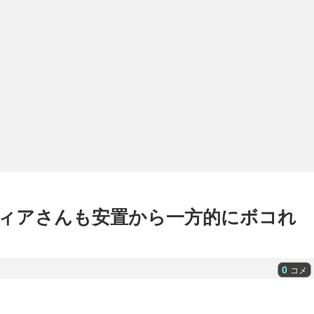
ィアさんも安置から一方的にボコれ
0
コメ