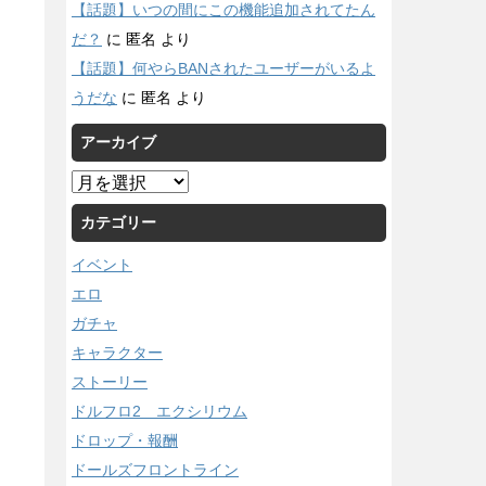
【話題】いつの間にこの機能追加されてたん
だ？
に
匿名
より
【話題】何やらBANされたユーザーがいるよ
うだな
に
匿名
より
アーカイブ
ア
ー
カテゴリー
カ
イ
イベント
ブ
エロ
ガチャ
キャラクター
ストーリー
ドルフロ2 エクシリウム
ドロップ・報酬
ドールズフロントライン