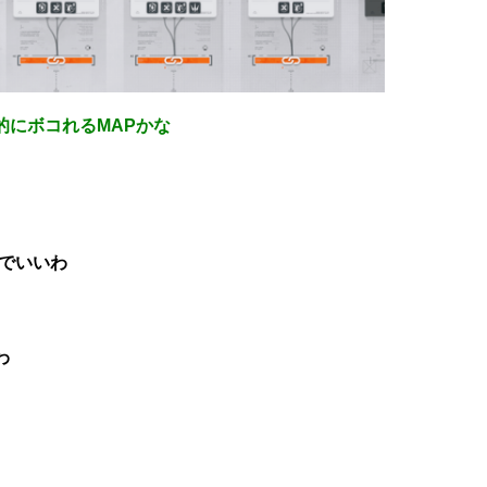
的にボコれるMAPかな
当でいいわ
わ