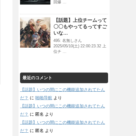
回爆 …
【話題】上位チームって
〇〇もやってるってすご
いな…
495: 名無しさん
2025/05/10(土) 22:00:23.32 上
位チ …
最近のコメント
【話題】いつの間にこの機能追加されてたん
だ？
に
啪啪导航
より
【話題】いつの間にこの機能追加されてたん
だ？
に
匿名
より
【話題】いつの間にこの機能追加されてたん
だ？
に
匿名
より