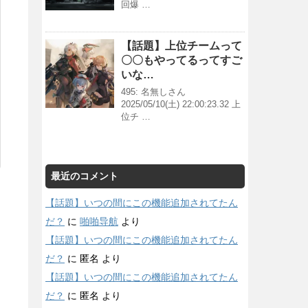
回爆 …
【話題】上位チームって
〇〇もやってるってすご
いな…
495: 名無しさん
2025/05/10(土) 22:00:23.32 上
位チ …
最近のコメント
【話題】いつの間にこの機能追加されてたん
だ？
に
啪啪导航
より
【話題】いつの間にこの機能追加されてたん
だ？
に
匿名
より
【話題】いつの間にこの機能追加されてたん
だ？
に
匿名
より