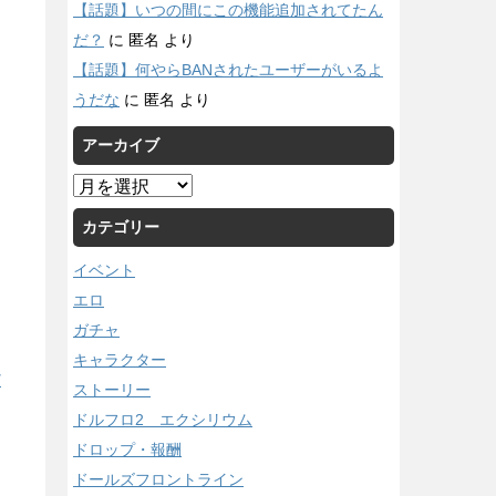
【話題】いつの間にこの機能追加されてたん
だ？
に
匿名
より
【話題】何やらBANされたユーザーがいるよ
うだな
に
匿名
より
アーカイブ
ア
ー
カテゴリー
カ
イ
イベント
ブ
エロ
ガチャ
キャラクター
/
ストーリー
ドルフロ2 エクシリウム
ドロップ・報酬
ドールズフロントライン