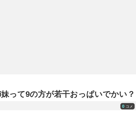
姉妹って9の方が若干おっぱいでかい？
0
コメ