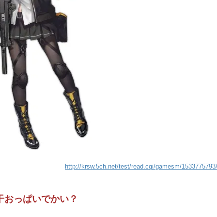
http://krsw.5ch.net/test/read.cgi/gamesm/1533775793
干おっぱいでかい？