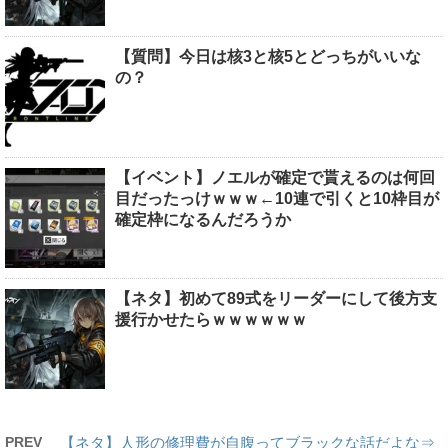
【質問】今日は核3と核5とどっちがいいな
の？
【イベント】ノエルが確定で貰えるのは何回
目だったっけｗｗｗ←10連で引くと10枠目が
確定枠になるんだろうか
【ネタ】初めて89式をリーダーにして後方支
援行かせたらｗｗｗｗｗｗ
PREV
【ネタ】人形の修理費が自腹ってブラックな話だよな⇒