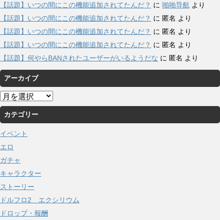
【話題】いつの間にこの機能追加されてたんだ？
に
啪啪导航
より
【話題】いつの間にこの機能追加されてたんだ？
に
匿名
より
【話題】いつの間にこの機能追加されてたんだ？
に
匿名
より
【話題】いつの間にこの機能追加されてたんだ？
に
匿名
より
【話題】何やらBANされたユーザーがいるようだな
に
匿名
より
アーカイブ
ア
ー
カテゴリー
カ
イ
イベント
ブ
エロ
ガチャ
キャラクター
ストーリー
ドルフロ2 エクシリウム
ドロップ・報酬