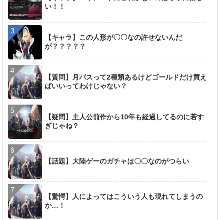
い！！
【キャラ】この人形が〇〇なの許せないんだ
が？？？？？
【質問】月パスって2種類あるけどゴールドだけ買え
ばいいってわけじゃない？
【疑問】主人公前作から10年も経過してるのに若す
ぎじゃね？
【話題】大陸ゲーのガチャは〇〇なのがつらい
【驚愕】人によってはこういう人も現れてしまうの
か…！