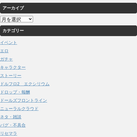
アーカイブ
ア
ー
カテゴリー
カ
イ
イベント
ブ
エロ
ガチャ
キャラクター
ストーリー
ドルフロ2 エクシリウム
ドロップ・報酬
ドールズフロントライン
ニューラルクラウド
ネタ・雑談
バグ・不具合
リセマラ