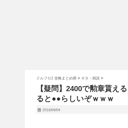
ドルフロ2 攻略まとめ隊
>
ネタ・雑談
>
【疑問】2400で勲章貰え
ると●●らしいぞｗｗｗ
2018/09/04