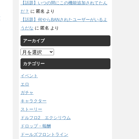
【話題】いつの間にこの機能追加されてたん
だ？
に
匿名
より
/
【話題】何やらBANされたユーザーがいるよ
うだな
に
匿名
より
アーカイブ
ア
ー
カテゴリー
カ
イ
イベント
ブ
エロ
ガチャ
キャラクター
ストーリー
ドルフロ2 エクシリウム
ドロップ・報酬
ドールズフロントライン