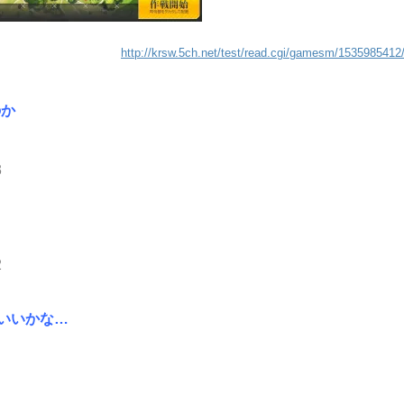
http://krsw.5ch.net/test/read.cgi/gamesm/1535985412
のか
3
2
いいかな…