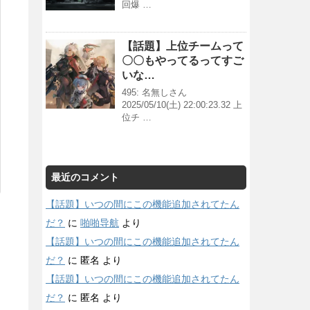
回爆 …
【話題】上位チームって
〇〇もやってるってすご
いな…
495: 名無しさん
2025/05/10(土) 22:00:23.32 上
位チ …
最近のコメント
【話題】いつの間にこの機能追加されてたん
だ？
に
啪啪导航
より
【話題】いつの間にこの機能追加されてたん
だ？
に
匿名
より
【話題】いつの間にこの機能追加されてたん
だ？
に
匿名
より