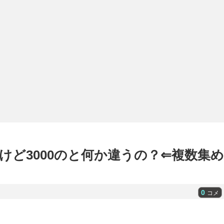
るけど3000のと何か違うの？⇐複数集め
0
コメ