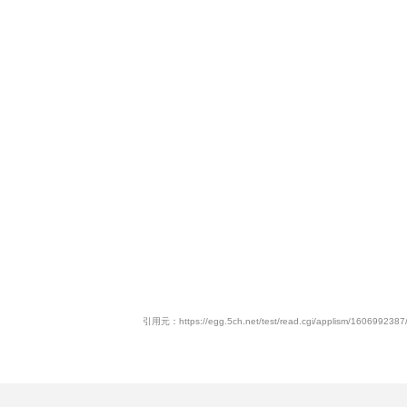
引用元：https://egg.5ch.net/test/read.cgi/applism/1606992387