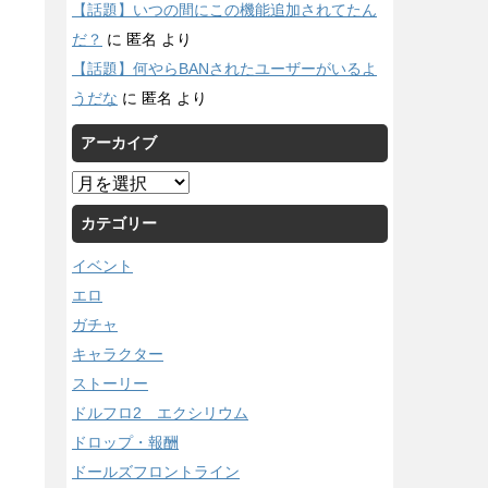
【話題】いつの間にこの機能追加されてたん
だ？
に
匿名
より
【話題】何やらBANされたユーザーがいるよ
うだな
に
匿名
より
アーカイブ
ア
ー
カテゴリー
カ
イ
イベント
ブ
エロ
ガチャ
キャラクター
ストーリー
ドルフロ2 エクシリウム
ドロップ・報酬
ドールズフロントライン