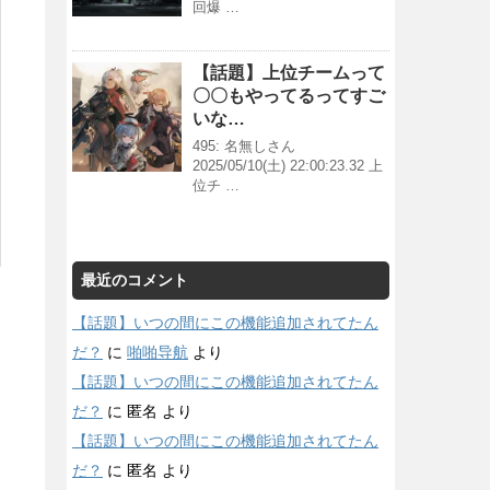
回爆 …
【話題】上位チームって
〇〇もやってるってすご
いな…
495: 名無しさん
2025/05/10(土) 22:00:23.32 上
位チ …
最近のコメント
【話題】いつの間にこの機能追加されてたん
だ？
に
啪啪导航
より
【話題】いつの間にこの機能追加されてたん
だ？
に
匿名
より
【話題】いつの間にこの機能追加されてたん
だ？
に
匿名
より