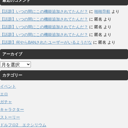
最近のコメント
【話題】いつの間にこの機能追加されてたんだ？
に
啪啪导航
より
【話題】いつの間にこの機能追加されてたんだ？
に
匿名
より
【話題】いつの間にこの機能追加されてたんだ？
に
匿名
より
【話題】いつの間にこの機能追加されてたんだ？
に
匿名
より
【話題】何やらBANされたユーザーがいるようだな
に
匿名
より
アーカイブ
ア
ー
カテゴリー
カ
イ
イベント
ブ
エロ
ガチャ
キャラクター
ストーリー
ドルフロ2 エクシリウム